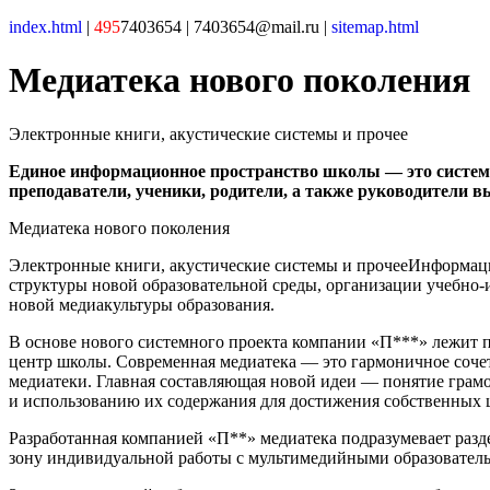
index.html
|
495
7403654 | 7403654@mail.ru |
sitemap.html
Медиатека нового поколения
Электронные книги, акустические системы и прочее
Единое информационное пространство школы — это система
преподаватели, ученики, родители, а также руководители 
Медиатека нового поколения
Электронные книги, акустические системы и прочееИнформаци
структуры новой образовательной среды, организации учебно
новой медиакультуры образования.
В основе нового системного проекта компании «П***» лежит
центр школы. Современная медиатека — это гармоничное соче
медиатеки. Главная составляющая новой идеи — понятие грамо
и использованию их содержания для достижения собственных ц
Разработанная компанией «П**» медиатека подразумевает разд
зону индивидуальной работы с мультимедийными образовател