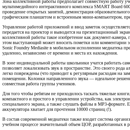
Зона коллективной работы предполагает совместную работу у
мультимедийного интерактивного комплекса SMART Board 600i
проведение открытых занятий, демонстрация образовательного 
графическим планшетом и встроенным мини-компьютером, пре
Управление работой приложений и ввод заметок осуществляетс
передается на проектор и выводится на презентационный экран
коллективной работы такое изобретение как документ-камера
этом выступающий может вносить пометки или комментарии эл
Sonic Foundry Mediasite в мобильном исполнении медиатека п
удаленно, независимо от времени и места их нахождения.
В зоне индивидуальной работы школьники учатся работать сам
позволяет локализовать звук в пространстве. Это своего рода
легко повреждены (что приводит к регулярным расходам на заме
помещении. Колонки направленного звука — идеальное решение
совместная работа группы учеников.
Для того чтобы ребятам не приходилось таскать тяжелые книг
компактного и простого в управлении устройства, как электрон
специального экрана, а также слушать файлы в МР3-формате. Е
аккумулятора хватает для прочтения 10000 страниц (!).
В состав современной медиатеки также входит система организ
учебном процессе значительный объем ЦОР, разработанных в р