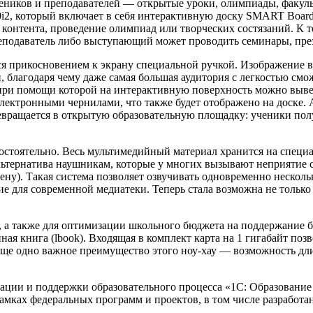
чеников и преподавателей — открытые уроки, олимпиады, факуль
2, который включает в себя интерактивную доску SMART Board
контента, проведение олимпиад или творческих состязаний. К т
подаватель либо выступающий может проводить семинары, през
я прикосновением к экрану специальной ручкой. Изображение в
, благодаря чему даже самая большая аудитория с легкостью смо
, при помощи которой на интерактивную поверхность можно выв
ектронными чернилами, что также будет отображено на доске.
ревращается в открытую образовательную площадку: ученики по
остоятельно. Весь мультимедийный материал хранится на специа
 альтернатива наушникам, которые у многих вызывают неприятие 
ну). Такая система позволяет озвучивать одновременно нескольк
 для современной медиатеки. Теперь стала возможна не только 
и, а также для оптимизации школьного бюджета на поддержание 
ная книга (lbook). Входящая в комплект карта на 1 гигабайт поз
ще одно важное преимущество этого ноу-хау — возможность длит
ации и поддержки образовательного процесса «1С: Образование 
амках федеральных программ и проектов, в том числе разработ