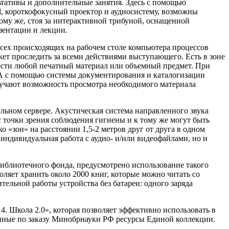
тативы и дополнительные занятия. Здесь с помощью
, короткофокусный проектор и аудиосистему, возможны
ому же, стоя за интерактивной трибуной, оснащенной
ентации и лекции.
сех происходящих на рабочем столе компьютера процессов
жет проследить за всеми действиями выступающего. Есть в зоне
ести любой печатный материал или объемный предмет. При
 А с помощью системы документирования и каталогизации
лучают возможность просмотра необходимого материала
льном сервере. Акустическая система направленного звука
с точки зрения соблюдения гигиены и к тому же могут быть
о «зон» на расстоянии 1,5-2 метров друг от друга в одном
индивидуальная работа с аудио- и/или видеофайлами, но и
библиотечного фонда, предусмотрено использование такого
воляет хранить около 2000 книг, которые можно читать со
ельной работы устройства без батареи: одного заряда
4. Школа 2.0», которая позволяет эффективно использовать в
анные по заказу Минобрнауки РФ ресурсы Единой коллекции.