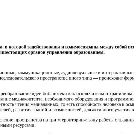
, в которой задействованы и взаимосвязаны между собой вс
вышестоящих органов управления образованием.
онные, коммуникационные, аудиовизуальные и интерактивные т
-исследовательского пространства иного типа — происходит фо
 преобразование идеи библиотеки как исключительно хранилищ
тание медиаконтента, необходимого оборудования и программно
тность чтения медиаданных, то есть способность человека к о
елей, развития знаний и возможностей, для активного участия
еление пространства на три «территории»: зону работы с трад
ьными ресурсами.